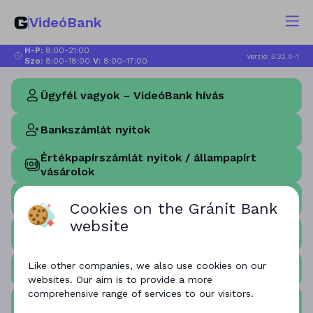
VideóBank
H-P:
8:00-21:00
Verzió: 3.32.0-1
Szo:
8:00-18:00
V:
8:00-17:00
Ügyfél vagyok – VideóBank hívás
Bankszámlát nyitok
Értékpapírszámlát nyitok / állampapírt
vásárolok
Babaváró szerződéskötés egyeztetett
időpontra
Pénztári ügyfelek azonosítása
Like other companies, we also use cookies on our
Információt szeretnék
websites. Our aim is to provide a more
comprehensive range of services to our visitors.
MFB Pont Plusz tájékoztatás